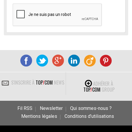
S'INSCRIRE À
TOP
/
COM
NEWS
ADHÉRER À
TOP
/
COM
GROUP
Fil RSS
Newsletter
Qui sommes-nous ?
Mentions légales
Conditions d’utilisations