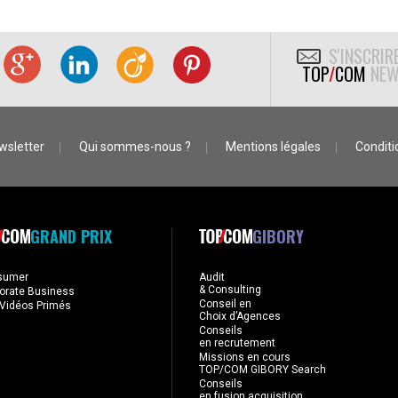
S'INSCRIR
TOP
/
COM
NEW
wsletter
Qui sommes-nous ?
Mentions légales
Conditio
GRAND PRIX
GIBORY
sumer
Audit
& Consulting
orate Business
Conseil en
Vidéos Primés
Choix d’Agences
Conseils
en recrutement
Missions en cours
TOP/COM GIBORY Search
Conseils
en fusion acquisition