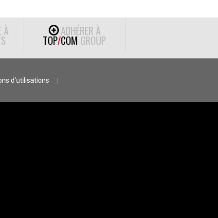
E À
ADHÉRER À
S
TOP
/
COM
GROUP
ns d’utilisations