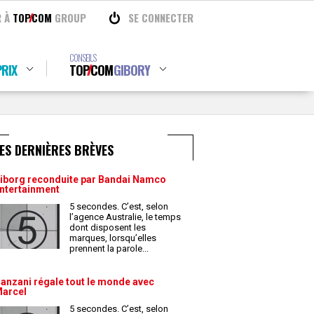
R À
TOP
COM
GROUP
SE CONNECTER
CONSEILS
RIX
TOP
COM
GIBORY
ES DERNIÈRES BRÈVES
iborg reconduite par Bandai Namco
ntertainment
5 secondes. C’est, selon
l’agence Australie, le temps
dont disposent les
marques, lorsqu’elles
prennent la parole
...
anzani régale tout le monde avec
arcel
5 secondes. C’est, selon