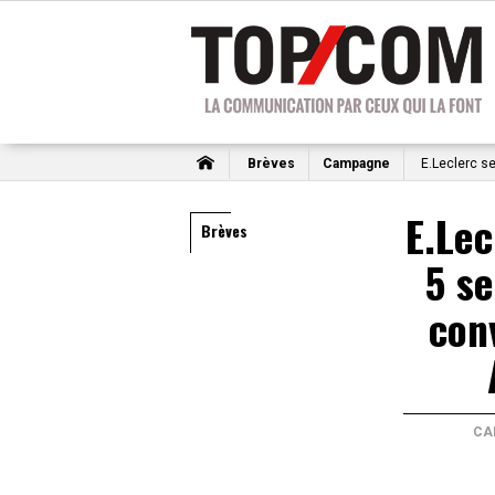
Brèves
Campagne
E.Leclerc s
E.Lec
Brèves
5 s
con
CA