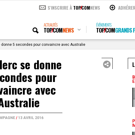
S'INSCRIRE À
TOP
COM
NEWS
ADHÉRE
ACTUALITÉS
ÉVÉNEMENTS
TOP
COM
NEWS
TOP
COM
GRANDS P
e donne 5 secondes pour convaincre avec Australie
lerc se donne
L
econdes pour
B
E
vaincre avec
Australie
MPAGNE
/
13 AVRIL 2016
P
M