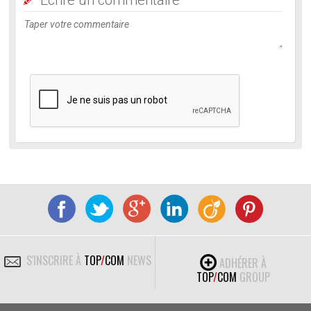
Ecrire un commentaire
S'INSCRIRE À
TOP
/
COM
NEWS
ADHÉRER À
TOP
/
COM
GROUP