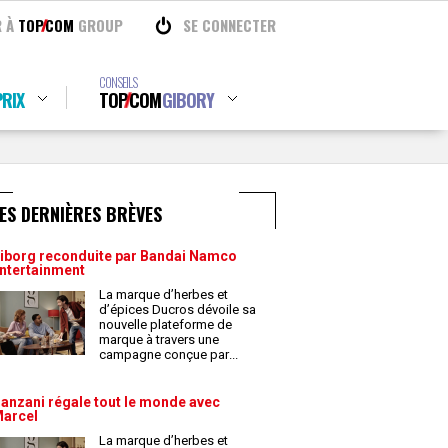
R À
TOP
COM
GROUP
SE CONNECTER
CONSEILS
RIX
TOP
COM
GIBORY
ES DERNIÈRES BRÈVES
iborg reconduite par Bandai Namco
ntertainment
La marque d’herbes et
d’épices Ducros dévoile sa
nouvelle plateforme de
marque à travers une
campagne conçue par
...
anzani régale tout le monde avec
arcel
La marque d’herbes et