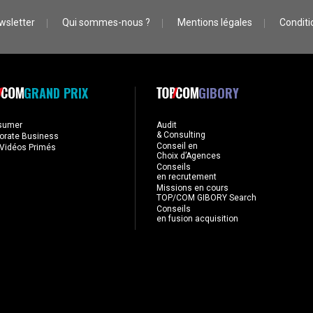
wsletter
Qui sommes-nous ?
Mentions légales
Conditio
GRAND PRIX
GIBORY
sumer
Audit
& Consulting
orate Business
Conseil en
Vidéos Primés
Choix d’Agences
Conseils
en recrutement
Missions en cours
TOP/COM GIBORY Search
Conseils
en fusion acquisition