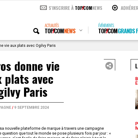
S'INSCRIRE À
TOP
COM
NEWS
ADHÉRE
ACTUALITÉS
ÉVÉNEMENTS
TOP
COM
NEWS
TOP
COM
GRANDS P
 vie aux plats avec Ogilvy Paris
os donne vie
L
 plats avec
B
E
gilvy Paris
PAGNE
/
9 SEPTEMBRE 2024
P
M
 sa nouvelle plateforme de marque à travers une campagne
 question que tout le monde se pose plusieurs fois par jour : «