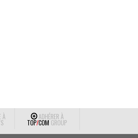
E À
ADHÉRER À
S
TOP
/
COM
GROUP