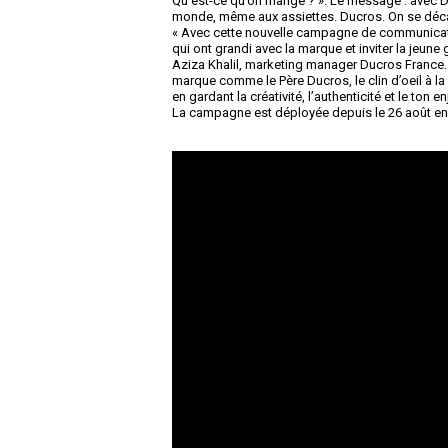
Qu’est-ce qu’on mange ? ». Le message : avec Ducr
monde, même aux assiettes. Ducros. On se déc
« Avec cette nouvelle campagne de communicat
qui ont grandi avec la marque et inviter la jeune
Aziza Khalil, marketing manager Ducros France. Il
marque comme le Père Ducros, le clin d’oeil à la
en gardant la créativité, l’authenticité et le ton
La campagne est déployée depuis le 26 août en T