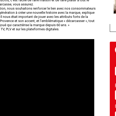
os, c’est facile de faire maison et de faire plaisir à tout le
arcasse, vous assurez.
ion, nous souhaitons renforcer le lien avec nos consommateurs
 génération à créer une nouvelle histoire avec la marque, explique
 nous était important de jouer avec les attributs forts de la
 Provence et son accent, et l’emblématique « décarcasser », tout
 enjoué qui caractérise la marque depuis 60 ans. »
V, PLV et sur les plateformes digitales.