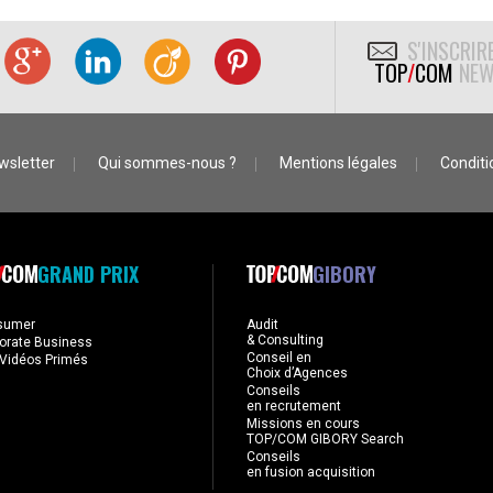
S'INSCRIR
TOP
/
COM
NEW
wsletter
Qui sommes-nous ?
Mentions légales
Conditio
GRAND PRIX
GIBORY
sumer
Audit
& Consulting
orate Business
Conseil en
Vidéos Primés
Choix d’Agences
Conseils
en recrutement
Missions en cours
TOP/COM GIBORY Search
Conseils
en fusion acquisition