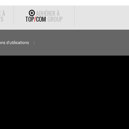
E À
ADHÉRER À
S
TOP
/
COM
GROUP
ns d’utilisations