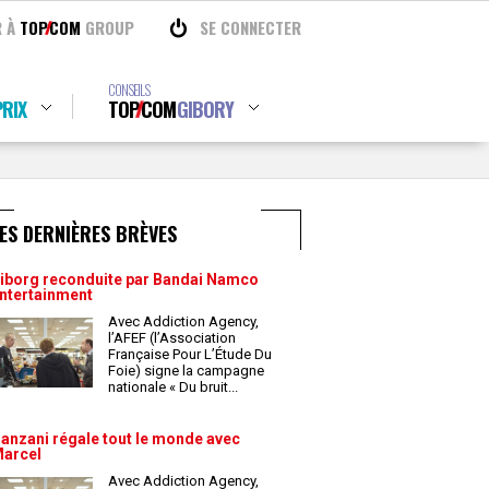
R À
TOP
COM
GROUP
SE CONNECTER
CONSEILS
RIX
TOP
COM
GIBORY
ES DERNIÈRES BRÈVES
iborg reconduite par Bandai Namco
ntertainment
Avec Addiction Agency,
l’AFEF (l’Association
Française Pour L’Étude Du
Foie) signe la campagne
nationale « Du bruit
...
anzani régale tout le monde avec
arcel
Avec Addiction Agency,