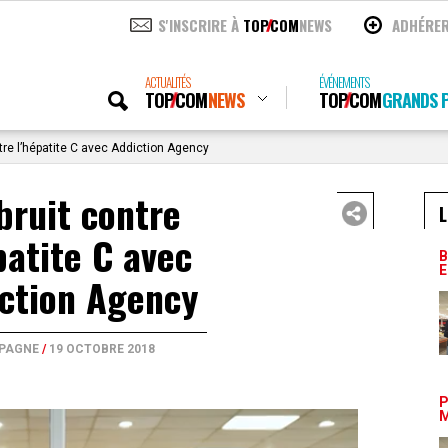
S'INSCRIRE À
TOP
COM
NEWS
ADHÉRE
ACTUALITÉS
ÉVÉNEMENTS
TOP
COM
NEWS
TOP
COM
GRANDS P
tre l’hépatite C avec Addiction Agency
bruit contre
L
patite C avec
B
E
ction Agency
PAGNE
/
19 OCTOBRE 2018
P
M