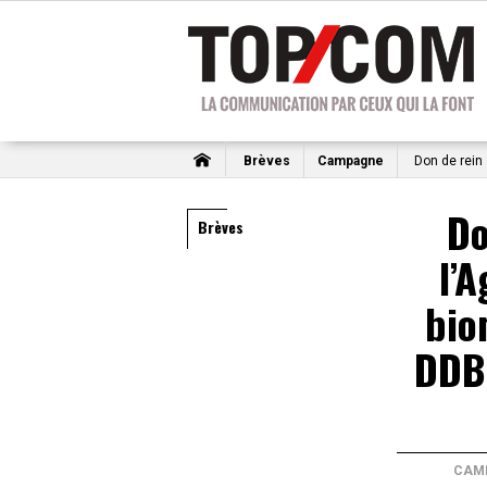
Brèves
Campagne
Don de rein 
Do
Brèves
l’
bio
DDB 
CAM