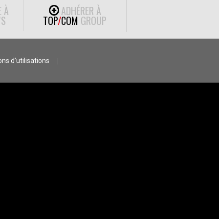
E À
ADHÉRER À
S
TOP
/
COM
GROUP
ns d’utilisations