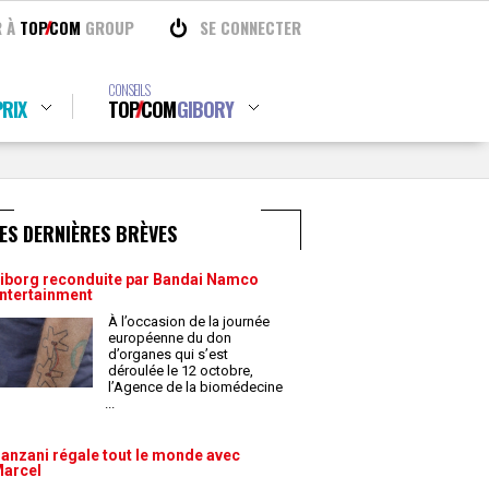
R À
TOP
COM
GROUP
SE CONNECTER
CONSEILS
RIX
TOP
COM
GIBORY
ES DERNIÈRES BRÈVES
iborg reconduite par Bandai Namco
ntertainment
À l’occasion de la journée
européenne du don
d’organes qui s’est
déroulée le 12 octobre,
l’Agence de la biomédecine
...
anzani régale tout le monde avec
arcel