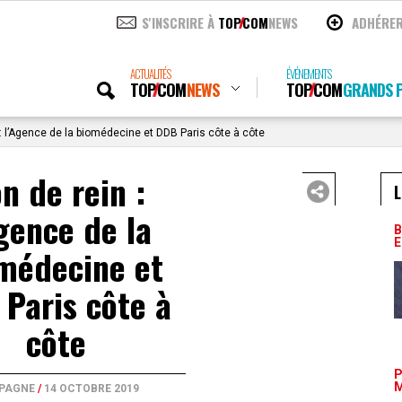
S'INSCRIRE À
TOP
COM
NEWS
ADHÉRE
ACTUALITÉS
ÉVÉNEMENTS
TOP
COM
NEWS
TOP
COM
GRANDS P
: l’Agence de la biomédecine et DDB Paris côte à côte
n de rein :
L
Agence de la
B
E
médecine et
Paris côte à
côte
P
M
PAGNE
/
14 OCTOBRE 2019