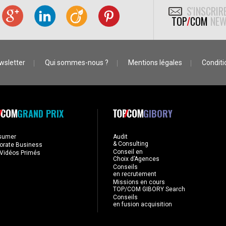
S'INSCRIR
TOP
/
COM
NEW
wsletter
Qui sommes-nous ?
Mentions légales
Conditio
GRAND PRIX
GIBORY
sumer
Audit
& Consulting
orate Business
Conseil en
Vidéos Primés
Choix d’Agences
Conseils
en recrutement
Missions en cours
TOP/COM GIBORY Search
Conseils
en fusion acquisition