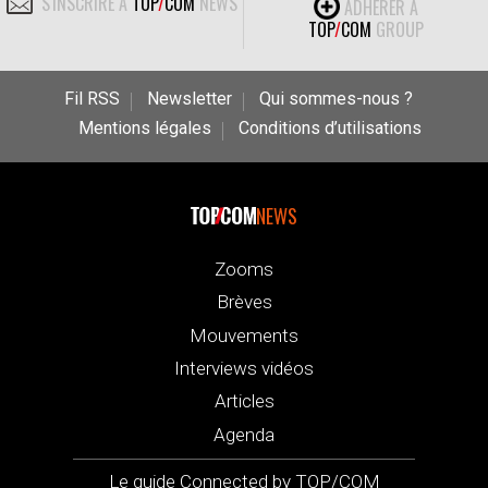
S'INSCRIRE À
TOP
/
COM
NEWS
ADHÉRER À
TOP
/
COM
GROUP
Fil RSS
Newsletter
Qui sommes-nous ?
Mentions légales
Conditions d’utilisations
NEWS
Zooms
Brèves
Mouvements
Interviews vidéos
Articles
Agenda
Le guide Connected by TOP/COM