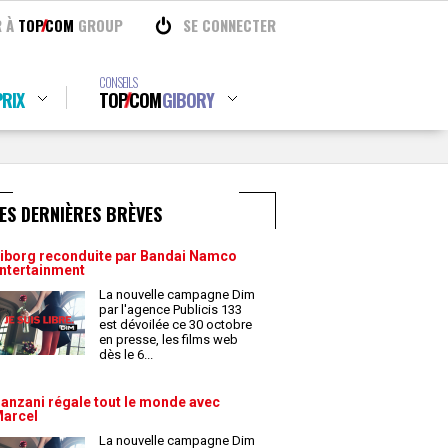
R À
TOP
COM
GROUP
SE CONNECTER
CONSEILS
RIX
TOP
COM
GIBORY
ES DERNIÈRES BRÈVES
iborg reconduite par Bandai Namco
ntertainment
La nouvelle campagne Dim
par l'agence Publicis 133
est dévoilée ce 30 octobre
en presse, les films web
dès le 6
...
anzani régale tout le monde avec
arcel
La nouvelle campagne Dim