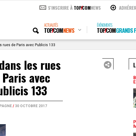
S'INSCRIRE À
TOP
COM
NEWS
ADHÉRE
ACTUALITÉS
ÉVÉNEMENTS
TOP
COM
NEWS
TOP
COM
GRANDS P
 rues de Paris avec Publicis 133
dans les rues
L
 Paris avec
B
E
ublicis 133
PAGNE
/
30 OCTOBRE 2017
P
M