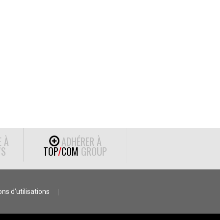
E À
ADHÉRER À
S
TOP
/
COM
GROUP
ns d’utilisations