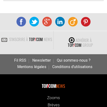
S'INSCRIRE À
TOP
/
COM
NEWS
ADHÉRER À
TOP
/
COM
GROUP
Fil RSS
Newsletter
Qui sommes-nous ?
Mentions légales
Conditions d’utilisations
NEWS
Zooms
Brèves