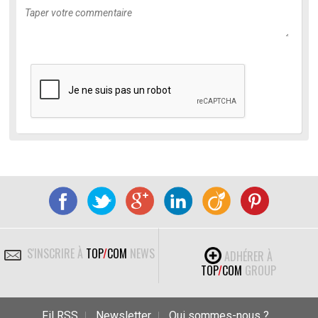
S'INSCRIRE À
TOP
/
COM
NEWS
ADHÉRER À
TOP
/
COM
GROUP
Fil RSS
Newsletter
Qui sommes-nous ?