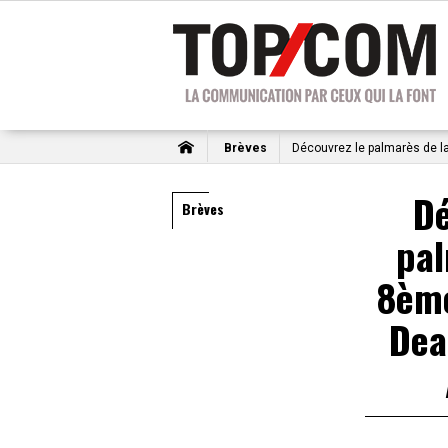
Brèves
Découvrez le palmarès de l
Dé
Brèves
pal
8ème
Dea