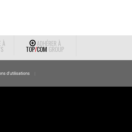
E À
ADHÉRER À
S
TOP
/
COM
GROUP
ns d’utilisations