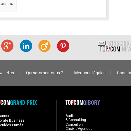
S'INSCRIR
TOP
/
COM
NEW
wsletter
Qui sommes-nous ?
Mentions légales
Conditio
GRAND PRIX
GIBORY
sumer
Audit
& Consulting
orate Business
Conseil en
Vidéos Primés
Choix d’Agences