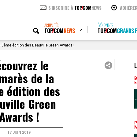
S'INSCRIRE À
TOP
COM
NEWS
ADHÉRE
ACTUALITÉS
ÉVÉNEMENTS
TOP
COM
NEWS
TOP
COM
GRANDS P
a 8ème édition des Deauville Green Awards !
couvrez le
L
marès de la
B
E
 édition des
uville Green
Awards !
P
M
17 JUIN 2019