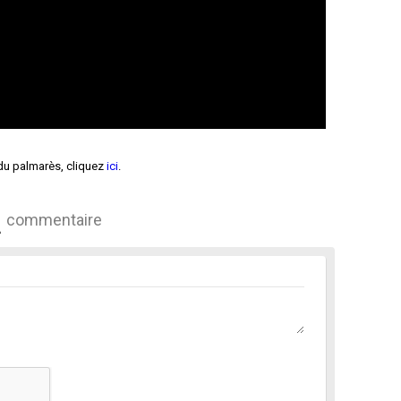
é du palmarès, cliquez
ici
.
commentaire