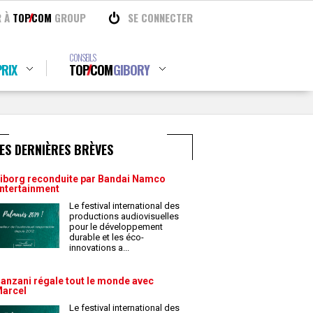
R À
TOP
COM
GROUP
SE CONNECTER
CONSEILS
RIX
TOP
COM
GIBORY
ES DERNIÈRES BRÈVES
iborg reconduite par Bandai Namco
ntertainment
Le festival international des
productions audiovisuelles
pour le développement
durable et les éco-
innovations a
...
anzani régale tout le monde avec
arcel
Le festival international des