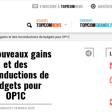
S'INSCRIRE À
TOP
COM
NEWS
ADHÉRE
ACTUALITÉS
ÉVÉNEMENTS
TOP
COM
NEWS
TOP
COM
GRANDS P
gains et des reconductions de budgets pour OP1C
ouveaux gains
L
et des
B
E
nductions de
dgets pour
OP1C
P
M
GENCES
/
18 MARS 2025