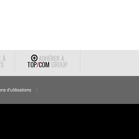
E À
ADHÉRER À
S
TOP
/
COM
GROUP
ns d’utilisations