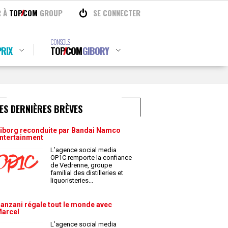
R À
TOP
COM
GROUP
SE CONNECTER
CONSEILS
RIX
TOP
COM
GIBORY
ES DERNIÈRES BRÈVES
iborg reconduite par Bandai Namco
ntertainment
L’agence social media
OP1C remporte la confiance
de Vedrenne, groupe
familial des distilleries et
liquoristeries
...
anzani régale tout le monde avec
arcel
L’agence social media