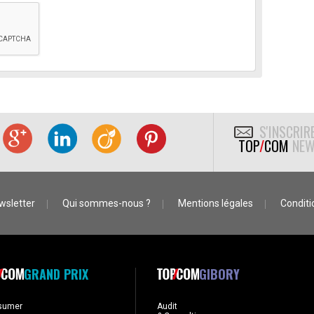
S'INSCRIR
TOP
/
COM
NEW
wsletter
Qui sommes-nous ?
Mentions légales
Conditio
GRAND PRIX
GIBORY
sumer
Audit