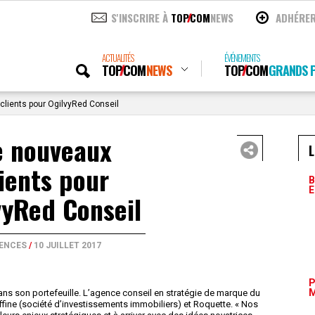
S'INSCRIRE À
TOP
COM
NEWS
ADHÉRE
ACTUALITÉS
ÉVÉNEMENTS
TOP
COM
NEWS
TOP
COM
GRANDS P
lients pour OgilvyRed Conseil
e nouveaux
L
lients pour
B
E
vyRed Conseil
ENCES
/
10 JUILLET 2017
P
M
dans son portefeuille. L’agence conseil en stratégie de marque du
ffine (société d’investissements immobiliers) et Roquette. « Nos