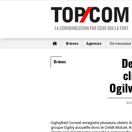
Brèves
Agences
De nouveaux c
D
Brèves
c
Ogil
AG
OgilvyRed Conseil enregistre plusieurs clients 
groupe Ogilvy accueille donc le Crédit Mutuel, A