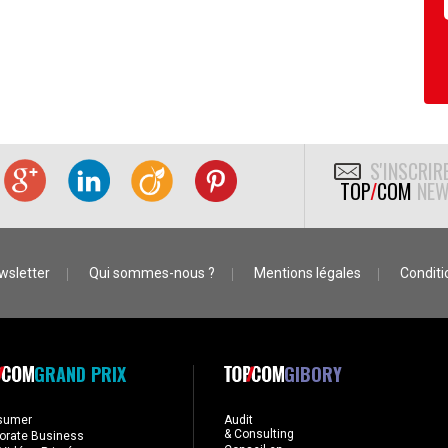
S'INSCRIR
TOP
/
COM
NEW
wsletter
Qui sommes-nous ?
Mentions légales
Conditio
GRAND PRIX
GIBORY
sumer
Audit
& Consulting
orate Business