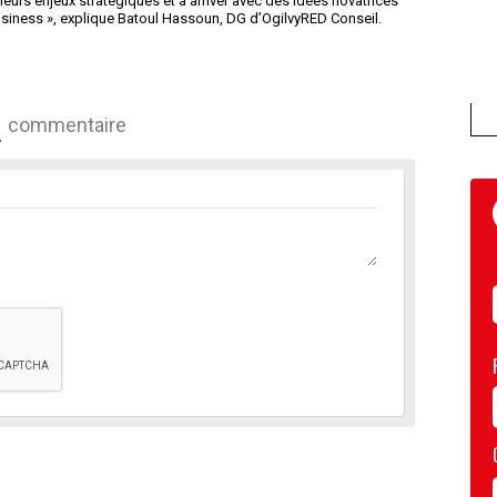
eurs enjeux stratégiques et à arriver avec des idées novatrices
business », explique Batoul Hassoun, DG d’OgilvyRED Conseil.
commentaire