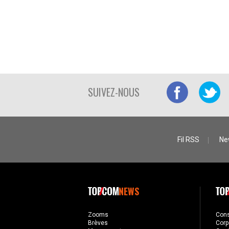
SUIVEZ-NOUS
Fil RSS
Ne
NEWS
Zooms
Con
Brèves
Corp