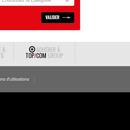
E À
ADHÉRER À
S
TOP
/
COM
GROUP
ns d’utilisations