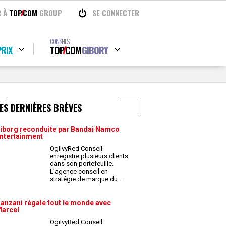
R À
TOP
COM
GROUP
SE CONNECTER
CONSEILS
RIX
TOP
COM
GIBORY
ES DERNIÈRES BRÈVES
iborg reconduite par Bandai Namco
ntertainment
OgilvyRed Conseil
enregistre plusieurs clients
dans son portefeuille.
L’agence conseil en
stratégie de marque du
...
anzani régale tout le monde avec
arcel
OgilvyRed Conseil