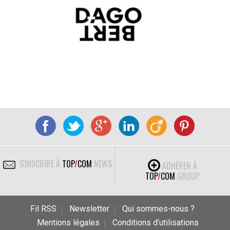
S'INSCRIRE À
TOP
/
COM
NEWS
ADHÉRER À
TOP
/
COM
GROUP
Fil RSS
Newsletter
Qui sommes-nous ?
Mentions légales
Conditions d’utilisations