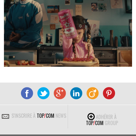
S'INSCRIRE À
TOP
/
COM
NEWS
ADHÉRER À
TOP
/
COM
GROUP