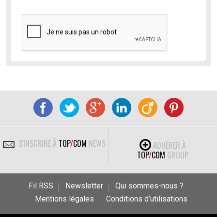
S'INSCRIRE À
TOP
/
COM
NEWS
ADHÉRER À
TOP
/
COM
GROUP
Fil RSS
Newsletter
Qui sommes-nous ?
Mentions légales
Conditions d’utilisations