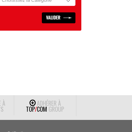
E À
ADHÉRER À
S
TOP
/
COM
GROUP