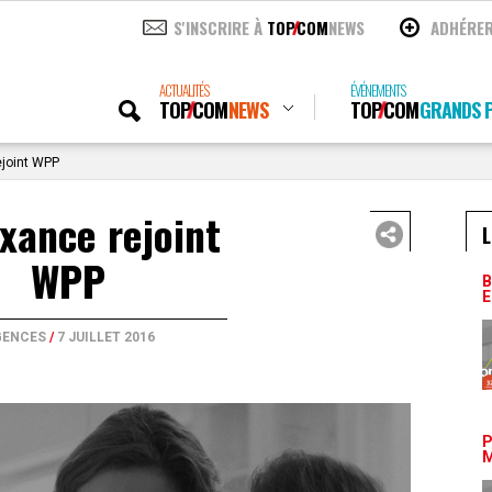
S'INSCRIRE À
TOP
COM
NEWS
ADHÉRE
ACTUALITÉS
ÉVÉNEMENTS
TOP
COM
NEWS
TOP
COM
GRANDS P
joint WPP
xance rejoint
L
WPP
B
E
GENCES
/
7 JUILLET 2016
P
M