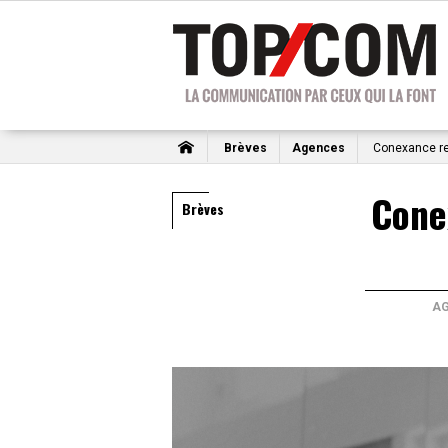
Brèves
Agences
Conexance re
Cone
Brèves
A