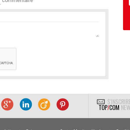
commentaire
S'INSCRIR
TOP
/
COM
NEW