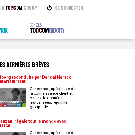
R À
TOP
COM
GROUP
SE CONNECTER
CONSEILS
RIX
TOP
COM
GIBORY
ES DERNIÈRES BRÈVES
iborg reconduite par Bandai Namco
ntertainment
Conexance, spécialiste de
la connaissance client et
bases de données
mutualisées, rejoint le
groupe de
...
anzani régale tout le monde avec
arcel
Conexance, spécialiste de