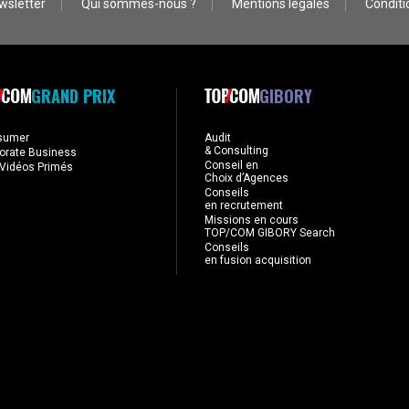
wsletter
Qui sommes-nous ?
Mentions légales
Conditio
GRAND PRIX
GIBORY
sumer
Audit
& Consulting
orate Business
Conseil en
Vidéos Primés
Choix d’Agences
Conseils
en recrutement
Missions en cours
TOP/COM GIBORY Search
Conseils
en fusion acquisition