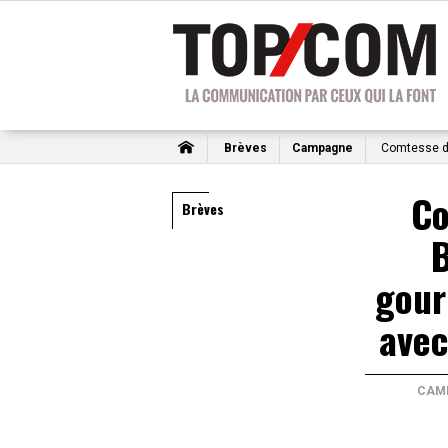
Brèves
Campagne
Comtesse du
Co
Brèves
B
gour
avec
CAM