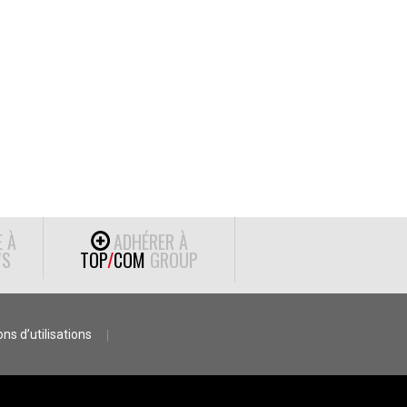
E À
ADHÉRER À
S
TOP
/
COM
GROUP
ns d’utilisations