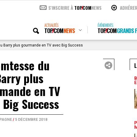
S'INSCRIRE À
TOP
COM
NEWS
ADHÉRE
ACTUALITÉS
ÉVÉNEMENTS
TOP
COM
NEWS
TOP
COM
GRANDS P
 Barry plus gourmande en TV avec Big Success
mtesse du
L
arry plus
B
E
mande en TV
 Big Success
PAGNE
/
5 DÉCEMBRE 2018
P
M