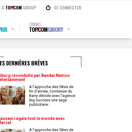
R À
TOP
COM
GROUP
SE CONNECTER
CONSEILS
RIX
TOP
COM
GIBORY
ES DERNIÈRES BRÈVES
iborg reconduite par Bandai Namco
ntertainment
A l’approche des fêtes de
fin d’année, Comtesse du
Barry dévoile avec l’agence
Big Success une saga
publicitaire
...
anzani régale tout le monde avec
arcel
A l’approche des fêtes de