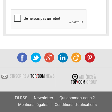
S'INSCRIRE À
TOP
/
COM
NEWS
ADHÉRER À
TOP
/
COM
GROUP
Fil RSS
Newsletter
Qui sommes-nous ?
Mentions légales
Conditions d’utilisations