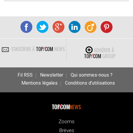
S'INSCRIRE À
TOP
/
COM
NEWS
ADHÉRER À
TOP
/
COM
GROUP
Fil RSS
Newsletter
Qui sommes-nous ?
Mentions légales
Conditions d’utilisations
NEWS
Zooms
Brèves