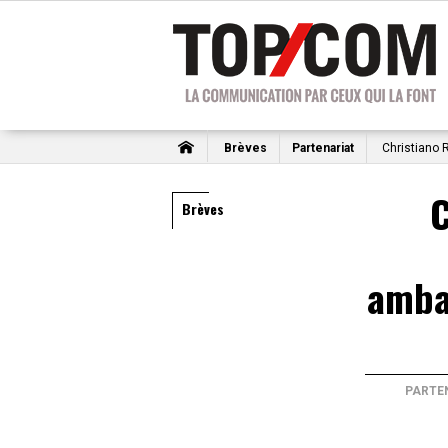
Brèves
Partenariat
Christiano 
C
Brèves
amba
PARTE