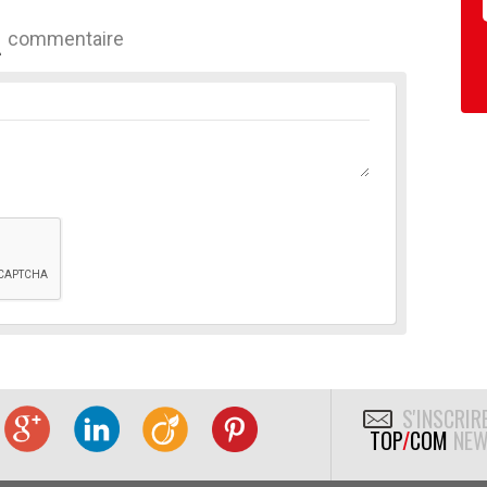
commentaire
S'INSCRIR
TOP
/
COM
NEW