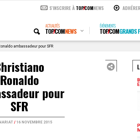
S'INSCRIRE À
TOP
COM
NEWS
ADHÉRE
ACTUALITÉS
ÉVÉNEMENTS
TOP
COM
NEWS
TOP
COM
GRANDS P
Ronaldo ambassadeur pour SFR
hristiano
L
Ronaldo
B
E
ssadeur pour
SFR
NARIAT
/
16 NOVEMBRE 2015
P
M