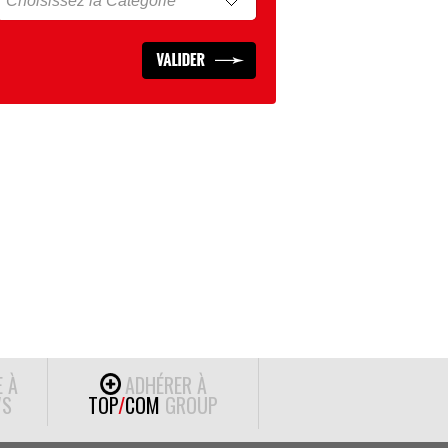
E À
ADHÉRER À
S
TOP
/
COM
GROUP