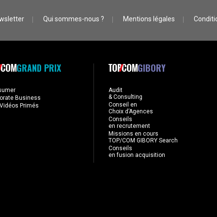
wsletter
Qui sommes-nous ?
Mentions légales
Conditio
GRAND PRIX
GIBORY
sumer
Audit
& Consulting
orate Business
Conseil en
Vidéos Primés
Choix d’Agences
Conseils
en recrutement
Missions en cours
TOP/COM GIBORY Search
Conseils
en fusion acquisition