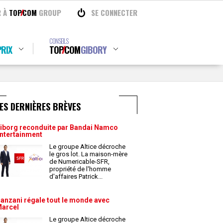
R À
TOP
COM
GROUP
SE CONNECTER
CONSEILS
RIX
TOP
COM
GIBORY
ES DERNIÈRES BRÈVES
iborg reconduite par Bandai Namco
ntertainment
Le groupe Altice décroche
le gros lot. La maison-mère
de Numericable-SFR,
propriété de l'homme
d'affaires Patrick
...
anzani régale tout le monde avec
arcel
Le groupe Altice décroche