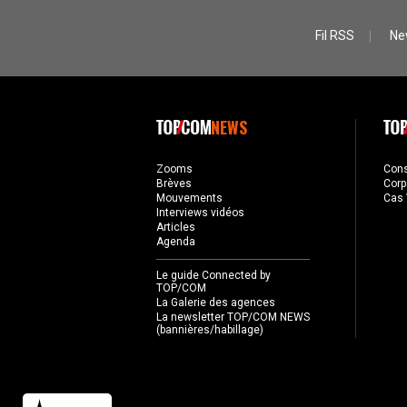
Fil RSS
Ne
NEWS
Zooms
Con
Brèves
Corp
Mouvements
Cas 
Interviews vidéos
Articles
Agenda
Le guide Connected by
TOP/COM
La Galerie des agences
La newsletter TOP/COM NEWS
(bannières/habillage)