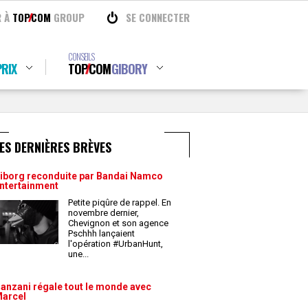
R À
TOP
COM
GROUP
SE CONNECTER
CONSEILS
RIX
TOP
COM
GIBORY
ES DERNIÈRES BRÈVES
iborg reconduite par Bandai Namco
ntertainment
Petite piqûre de rappel. En
novembre dernier,
Chevignon et son agence
Pschhh lançaient
l'opération #UrbanHunt,
une
...
anzani régale tout le monde avec
arcel