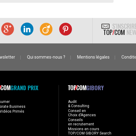
S'INSCRIR
TOP
/
COM
NEW
wsletter
Qui sommes-nous ?
Mentions légales
Conditio
GRAND PRIX
GIBORY
sumer
Audit
& Consulting
orate Business
Conseil en
Vidéos Primés
Choix d’Agences
Conseils
en recrutement
Missions en cours
TOP/COM GIBORY Search