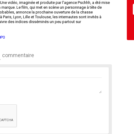
 Une vidéo, imaginée et produite par l'agence Pschhh, a été mise
la marque. Le film, qui met en scène un personnage à tête de
robables, annonce la prochaine ouverture de la chasse
 Paris, Lyon, Lille et Toulouse, les internautes sont invités à
uivre des indices disséminés un peu partout sur
0P0
commentaire