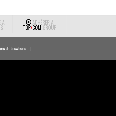
E À
ADHÉRER À
S
TOP
/
COM
GROUP
ns d’utilisations