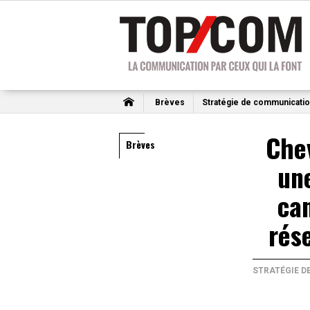
Brèves
Stratégie de communicati
Che
Brèves
un
can
rés
STRATÉGIE D