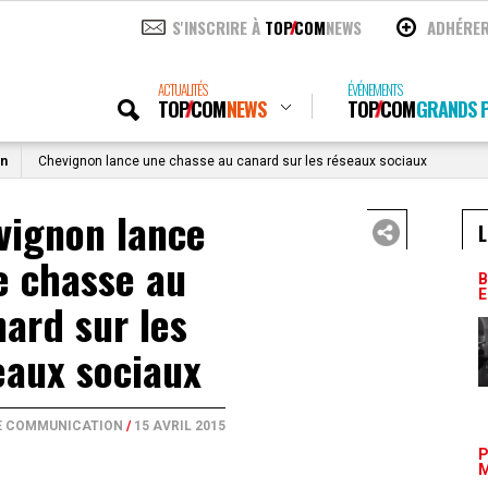
S'INSCRIRE À
TOP
COM
NEWS
ADHÉRE
ACTUALITÉS
ÉVÉNEMENTS
TOP
COM
NEWS
TOP
COM
GRANDS P
on
Chevignon lance une chasse au canard sur les réseaux sociaux
vignon lance
L
e chasse au
B
E
ard sur les
eaux sociaux
E COMMUNICATION
/
15 AVRIL 2015
P
M