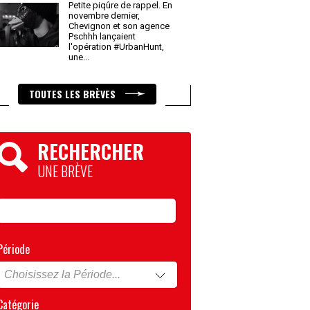
Petite piqûre de rappel. En
novembre dernier,
Chevignon et son agence
Pschhh lançaient
l'opération #UrbanHunt,
une
...
TOUTES LES BRÈVES
RECHERCHER
UNE BRÈVE
Période
Catégorie