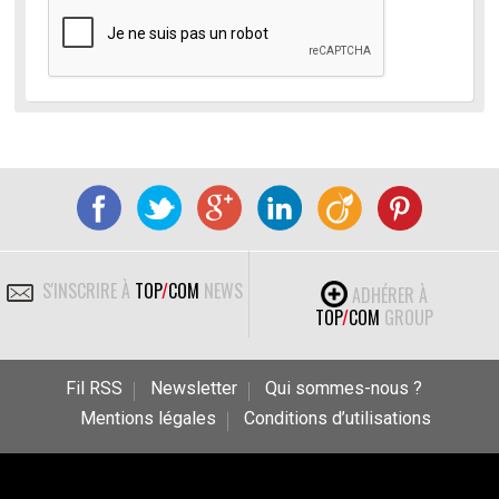
S'INSCRIRE À
TOP
/
COM
NEWS
ADHÉRER À
TOP
/
COM
GROUP
Fil RSS
Newsletter
Qui sommes-nous ?
Mentions légales
Conditions d’utilisations