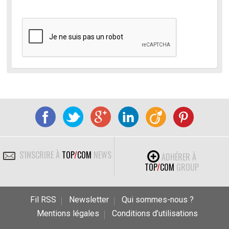
S'INSCRIRE À
TOP
/
COM
NEWS
ADHÉRER À
TOP
/
COM
GROUP
Fil RSS
Newsletter
Qui sommes-nous ?
Mentions légales
Conditions d’utilisations