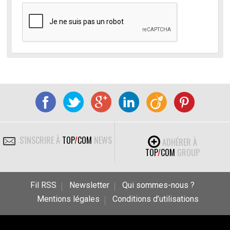
S'INSCRIRE À
TOP
/
COM
NEWS
ADHÉRER À
TOP
/
COM
GROUP
Fil RSS
Newsletter
Qui sommes-nous ?
Mentions légales
Conditions d’utilisations