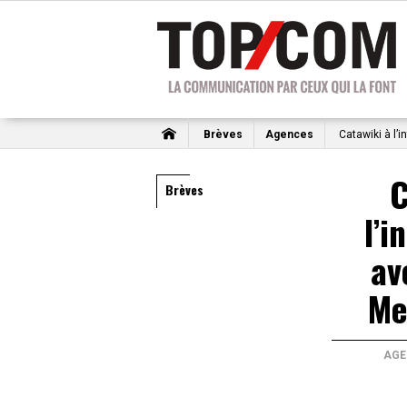
Brèves
Agences
Catawiki à l’
C
Brèves
l’i
av
Me
AGE