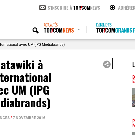
S'INSCRIRE À
TOP
COM
NEWS
ADHÉRE
ACTUALITÉS
ÉVÉNEMENTS
TOP
COM
NEWS
TOP
COM
GRANDS P
international avec UM (IPG Mediabrands)
atawiki à
L
nternational
B
E
ec UM (IPG
diabrands)
NCES
/
7 NOVEMBRE 2016
P
M