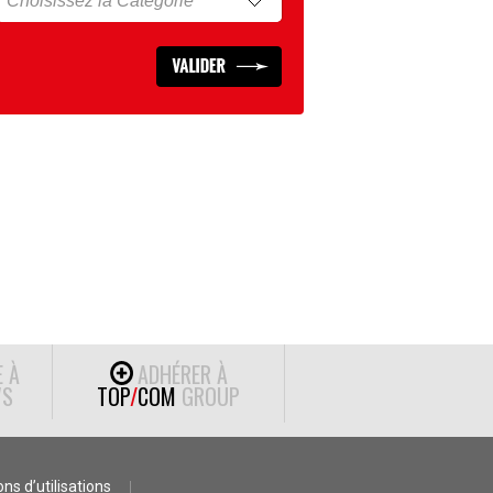
E À
ADHÉRER À
S
TOP
/
COM
GROUP
ns d’utilisations