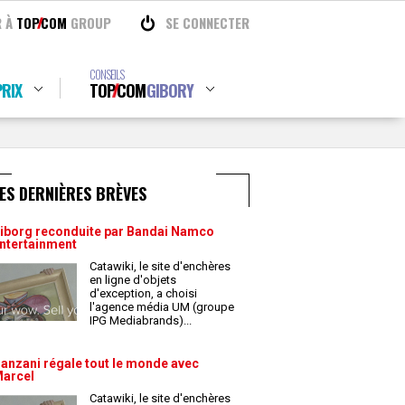
R À
TOP
COM
GROUP
SE CONNECTER
CONSEILS
RIX
TOP
COM
GIBORY
ES DERNIÈRES BRÈVES
iborg reconduite par Bandai Namco
ntertainment
Catawiki, le site d'enchères
en ligne d'objets
d'exception, a choisi
l'agence média UM (groupe
IPG Mediabrands)
...
anzani régale tout le monde avec
arcel
Catawiki, le site d'enchères