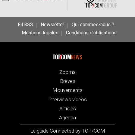
TOP
/
COM
GROUP
Fil RSS
Newsletter
Qui sommes-nous ?
Mentions légales
Conditions d’utilisations
NEWS
Zooms
Brèves
Mouvements
Interviews vidéos
Articles
Agenda
Le guide Connected by TOP/COM