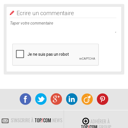
Ecrire un commentaire
S'INSCRIRE À
TOP
/
COM
NEWS
ADHÉRER À
TOP
/
COM
GROUP