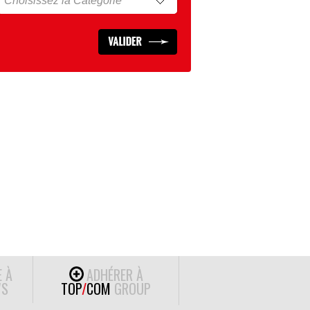
E À
ADHÉRER À
S
TOP
/
COM
GROUP