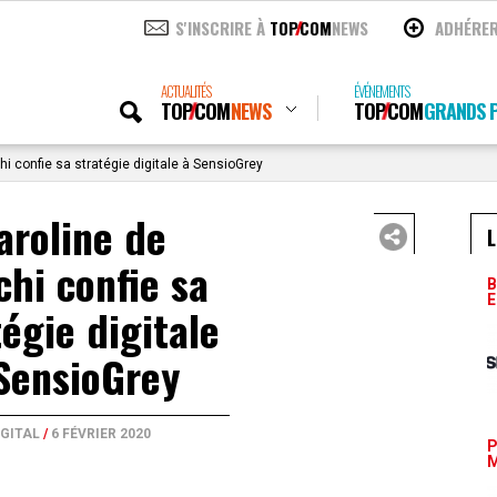
S'INSCRIRE À
TOP
COM
NEWS
ADHÉRE
ACTUALITÉS
ÉVÉNEMENTS
TOP
COM
NEWS
TOP
COM
GRANDS P
i confie sa stratégie digitale à SensioGrey
aroline de
L
hi confie sa
B
E
tégie digitale
SensioGrey
IGITAL
/
6 FÉVRIER 2020
P
M