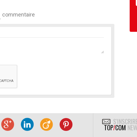
commentaire
S'INSCRIR
TOP
/
COM
NEW