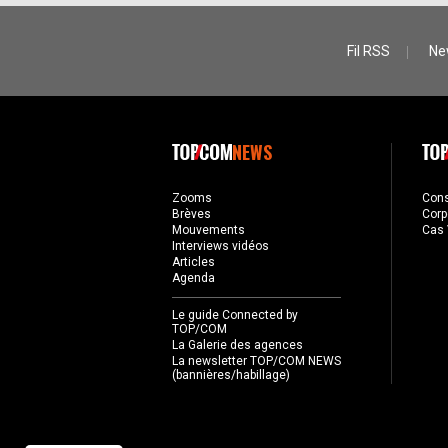
Fil RSS
Ne
NEWS
Zooms
Con
Brèves
Corp
Mouvements
Cas 
Interviews vidéos
Articles
Agenda
Le guide Connected by
TOP/COM
La Galerie des agences
La newsletter TOP/COM NEWS
(bannières/habillage)