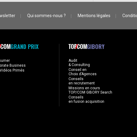
wsletter
Qui sommes-nous ?
Mentions légales
Conditio
GRAND PRIX
GIBORY
sumer
Audit
& Consulting
orate Business
Conseil en
Vidéos Primés
Choix d’Agences
Conseils
en recrutement
Missions en cours
TOP/COM GIBORY Search
Conseils
en fusion acquisition