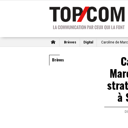
Brèves
Digital
Caroline de March
C
Brèves
Marc
stra
à 
D