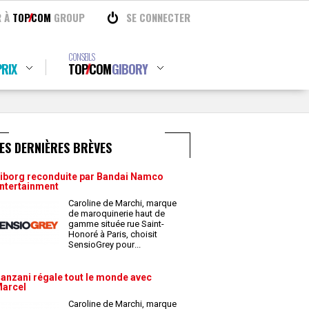
R À
TOP
COM
GROUP
SE CONNECTER
CONSEILS
RIX
TOP
COM
GIBORY
ES DERNIÈRES BRÈVES
iborg reconduite par Bandai Namco
ntertainment
Caroline de Marchi, marque
de maroquinerie haut de
gamme située rue Saint-
Honoré à Paris, choisit
SensioGrey pour
...
anzani régale tout le monde avec
arcel
Caroline de Marchi, marque