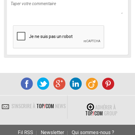
S'INSCRIRE À
TOP
/
COM
NEWS
ADHÉRER À
TOP
/
COM
GROUP
Fil RSS
Newsletter
Qui sommes-nous ?