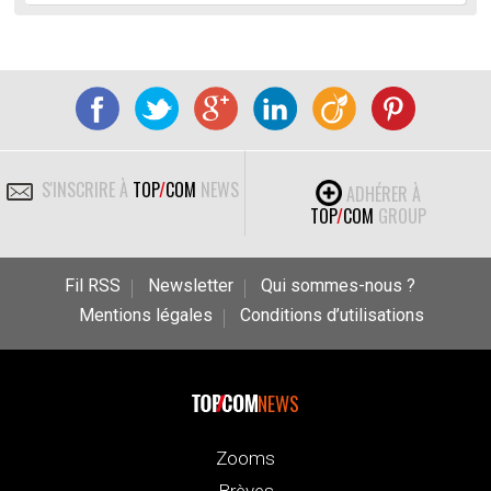
S'INSCRIRE À
TOP
/
COM
NEWS
ADHÉRER À
TOP
/
COM
GROUP
Fil RSS
Newsletter
Qui sommes-nous ?
Mentions légales
Conditions d’utilisations
NEWS
Zooms
Brèves