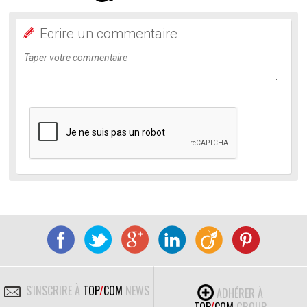
Ecrire un commentaire
S'INSCRIRE À
TOP
/
COM
NEWS
ADHÉRER À
TOP
/
COM
GROUP