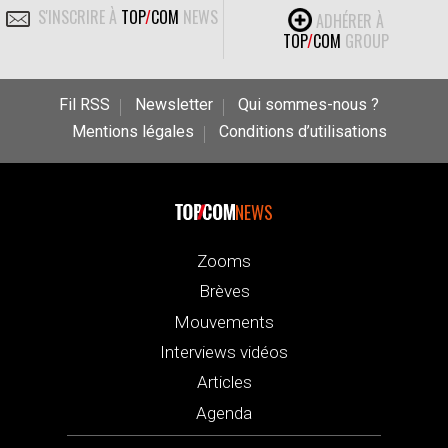
S'INSCRIRE À
TOP
/
COM
NEWS
ADHÉRER À
TOP
/
COM
GROUP
Fil RSS
Newsletter
Qui sommes-nous ?
Mentions légales
Conditions d’utilisations
NEWS
Zooms
Brèves
Mouvements
Interviews vidéos
Articles
Agenda