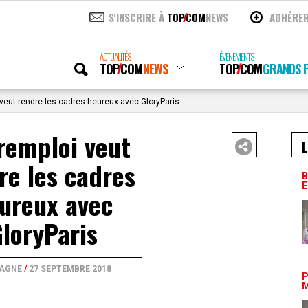
S'INSCRIRE À
TOP
COM
NEWS
ADHÉRE
ACTUALITÉS
ÉVÉNEMENTS
TOP
COM
NEWS
TOP
COM
GRANDS P
eut rendre les cadres heureux avec GloryParis
remploi veut
L
re les cadres
B
E
ureux avec
loryParis
AGNE
/
27 SEPTEMBRE 2018
P
M