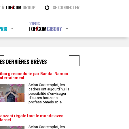
R À
TOP
COM
GROUP
SE CONNECTER
CONSEILS
RIX
TOP
COM
GIBORY
ES DERNIÈRES BRÈVES
iborg reconduite par Bandai Namco
ntertainment
Selon Cadremploi, les
cadres ont aujourd’hui la
possibilité d’envisager
d’autres horizons
professionnels et le
...
anzani régale tout le monde avec
arcel
Selon Cadremploi, les