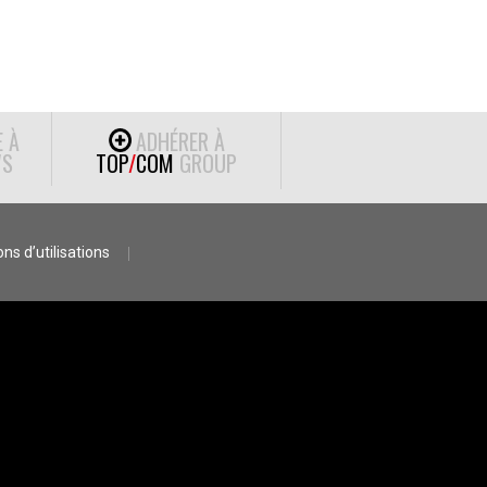
E À
ADHÉRER À
S
TOP
/
COM
GROUP
ns d’utilisations