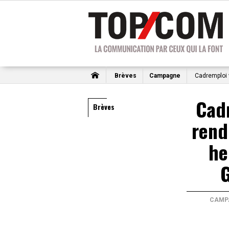
Brèves
Campagne
Cadremploi v
Cad
Brèves
rend
he
G
CAMP