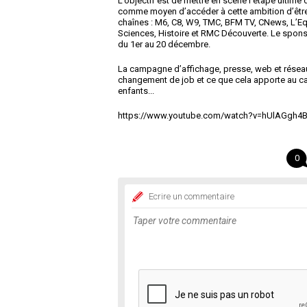
L’objectif est de mettre en scène l’étape ultim
comme moyen d’accéder à cette ambition d’être 
chaînes : M6, C8, W9, TMC, BFM TV, CNews, L’Equ
Sciences, Histoire et RMC Découverte. Le spon
du 1er au 20 décembre.
La campagne d’affichage, presse, web et réseau
changement de job et ce que cela apporte au ca
enfants...
https://www.youtube.com/watch?v=hUlAGgh4B
0
Ecrire un commentaire