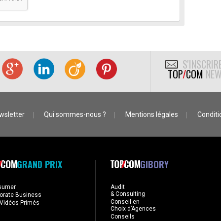
S'INSCRIR
TOP
/
COM
NEW
wsletter
Qui sommes-nous ?
Mentions légales
Conditio
GRAND PRIX
GIBORY
sumer
Audit
& Consulting
orate Business
Conseil en
Vidéos Primés
Choix d’Agences
Conseils