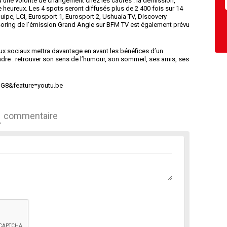
e d’une volonté de changement chez les cadres : la démission,
heureux. Les 4 spots seront diffusés plus de 2 400 fois sur 14
ipe, LCI, Eurosport 1, Eurosport 2, Ushuaia TV, Discovery
soring de l’émission Grand Angle sur BFM TV est également prévu
x sociaux mettra davantage en avant les bénéfices d’un
dre : retrouver son sens de l’humour, son sommeil, ses amis, ses
G8&feature=youtu.be
commentaire