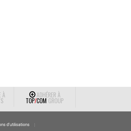
E À
ADHÉRER À
S
TOP
/
COM
GROUP
ns d’utilisations