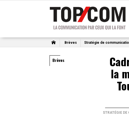
Brèves
Stratégie de communicati
Cad
Brèves
la m
To
STRATÉGIE DE