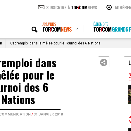
S'INSCRIRE À
TOP
COM
NEWS
ADHÉRE
ACTUALITÉS
ÉVÉNEMENTS
TOP
COM
NEWS
TOP
COM
GRANDS P
on
Cadremploi dans la mêlée pour le Tournoi des 6 Nations
remploi dans
L
êlée pour le
B
E
urnoi des 6
Nations
 COMMUNICATION
/
31 JANVIER 2018
P
M