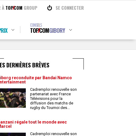
R À
TOP
COM
GROUP
SE CONNECTER
CONSEILS
RIX
TOP
COM
GIBORY
ES DERNIÈRES BRÈVES
iborg reconduite par Bandai Namco
ntertainment
Cadremploi renouvelle son
partenariat avec France
Télévisions pour la
diffusion des matchs de
rugby du Tournoi des
...
anzani régale tout le monde avec
arcel
Cadremploi renouvelle son