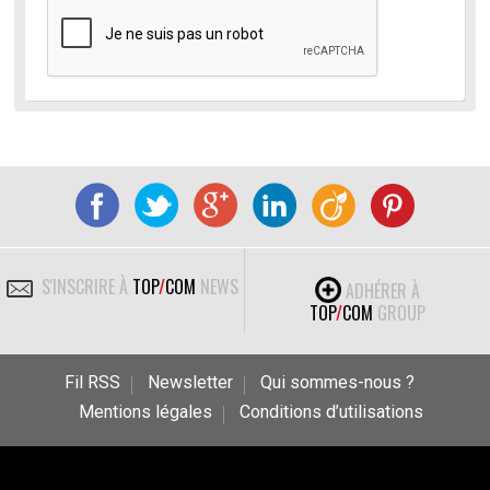
S'INSCRIRE À
TOP
/
COM
NEWS
ADHÉRER À
TOP
/
COM
GROUP
Fil RSS
Newsletter
Qui sommes-nous ?
Mentions légales
Conditions d’utilisations