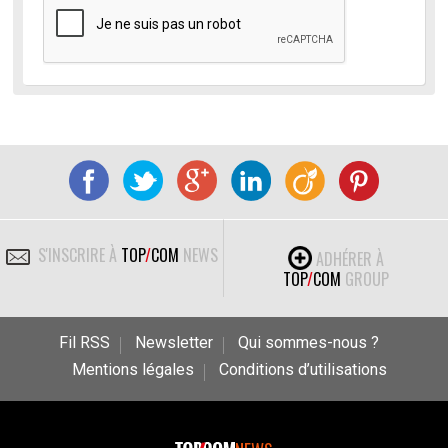
S'INSCRIRE À
TOP
/
COM
NEWS
ADHÉRER À
TOP
/
COM
GROUP
Fil RSS
Newsletter
Qui sommes-nous ?
Mentions légales
Conditions d’utilisations