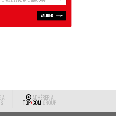
E À
ADHÉRER À
S
TOP
/
COM
GROUP