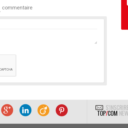
commentaire
S'INSCRIR
TOP
/
COM
NEW