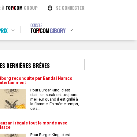
R À
TOP
COM
GROUP
SE CONNECTER
CONSEILS
RIX
TOP
COM
GIBORY
ES DERNIÈRES BRÈVES
iborg reconduite par Bandai Namco
ntertainment
Pour Burger King, c’est
clair : un steak est toujours
meilleur quand il est grillé à
la flamme. En même temps,
cela
...
anzani régale tout le monde avec
arcel
Pour Burger King, c’est