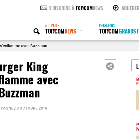
S'INSCRIRE À
TOP
COM
NEWS
ADHÉRE
ACTUALITÉS
ÉVÉNEMENTS
TOP
COM
NEWS
TOP
COM
GRANDS P
 s’enflamme avec Buzzman
urger King
L
nflamme avec
B
E
Buzzman
PAGNE
/
8 OCTOBRE 2018
P
M