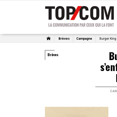
Brèves
Campagne
Burger King
B
Brèves
s’e
CAM