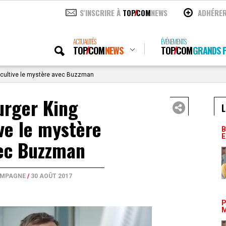
S'INSCRIRE À
TOP
COM
NEWS
ADHÉRE
ACTUALITÉS
ÉVÉNEMENTS
TOP
COM
NEWS
TOP
COM
GRANDS P
 cultive le mystère avec Buzzman
urger King
L
ive le mystère
B
E
ec Buzzman
MPAGNE
/
30 AOÛT 2017
P
M