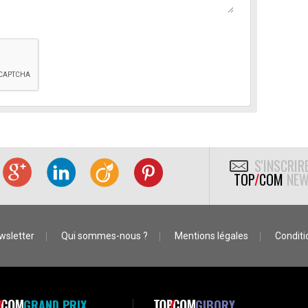
S'INSCRIR
TOP
/
COM
NEW
wsletter
Qui sommes-nous ?
Mentions légales
Conditio
GRAND PRIX
GIBORY