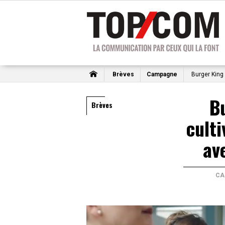
Brèves
Campagne
Burger King
B
Brèves
cult
av
CA