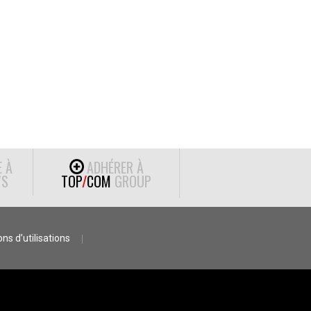
E À
ADHÉRER À
S
TOP
/
COM
GROUP
ns d’utilisations