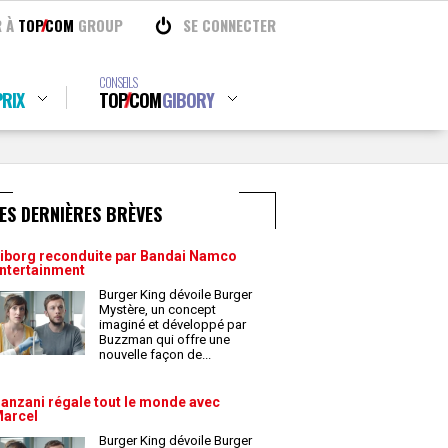
R À
TOP
COM
GROUP
SE CONNECTER
CONSEILS
RIX
TOP
COM
GIBORY
ES DERNIÈRES BRÈVES
iborg reconduite par Bandai Namco
ntertainment
Burger King dévoile Burger
Mystère, un concept
imaginé et développé par
Buzzman qui offre une
nouvelle façon de
...
anzani régale tout le monde avec
arcel
Burger King dévoile Burger