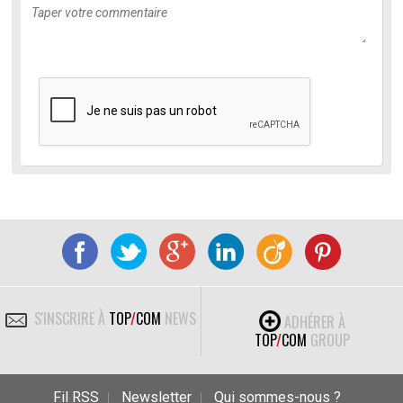
S'INSCRIRE À
TOP
/
COM
NEWS
ADHÉRER À
TOP
/
COM
GROUP
Fil RSS
Newsletter
Qui sommes-nous ?