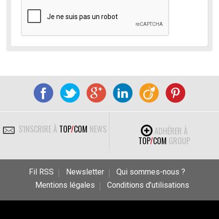
S'INSCRIRE À
TOP
/
COM
NEWS
ADHÉRER À
TOP
/
COM
GROUP
Fil RSS
Newsletter
Qui sommes-nous ?
Mentions légales
Conditions d’utilisations