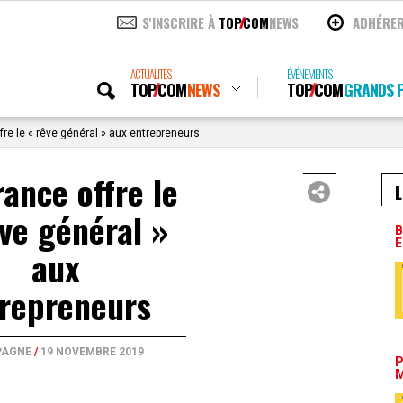
S'INSCRIRE À
TOP
COM
NEWS
ADHÉRE
ACTUALITÉS
ÉVÉNEMENTS
TOP
COM
NEWS
TOP
COM
GRANDS P
fre le « rêve général » aux entrepreneurs
rance offre le
L
ve général »
B
E
aux
repreneurs
AGNE
/
19 NOVEMBRE 2019
P
M