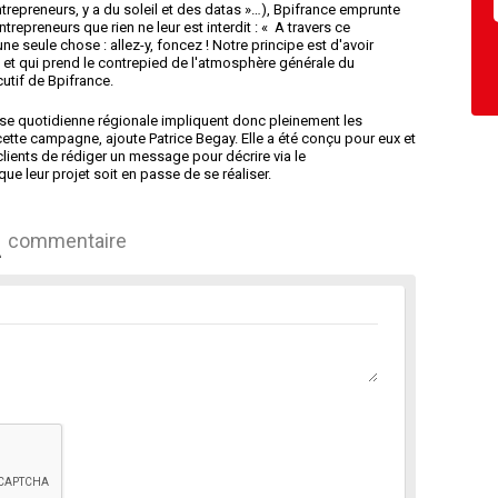
Entrepreneurs, y a du soleil et des datas »…), Bpifrance emprunte
epreneurs que rien ne leur est interdit : « A travers ce
 seule chose : allez-y, foncez ! Notre principe est d'avoir
et qui prend le contrepied de l'atmosphère générale du
cutif de Bpifrance.
se quotidienne régionale impliquent donc pleinement les
cette campagne, ajoute Patrice Begay. Elle a été conçu pour eux et
clients de rédiger un message pour décrire via le
que leur projet soit en passe de se réaliser.
commentaire