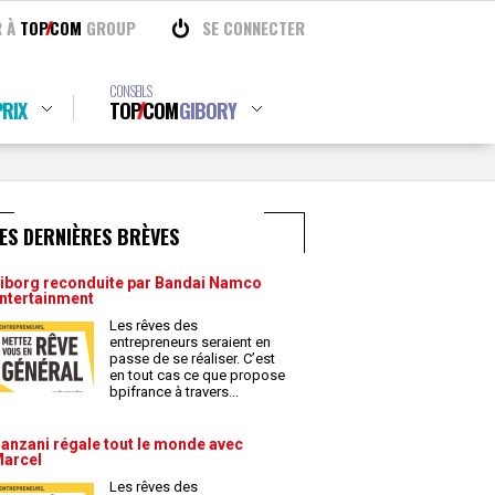
R À
TOP
COM
GROUP
SE CONNECTER
CONSEILS
RIX
TOP
COM
GIBORY
ES DERNIÈRES BRÈVES
iborg reconduite par Bandai Namco
ntertainment
Les rêves des
entrepreneurs seraient en
passe de se réaliser. C’est
en tout cas ce que propose
bpifrance à travers
...
anzani régale tout le monde avec
arcel
Les rêves des