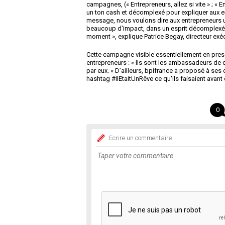
campagnes, (« Entrepreneurs, allez si vite » ; « 
un ton cash et décomplexé pour expliquer aux entr
message, nous voulons dire aux entrepreneurs une
beaucoup d'impact, dans un esprit décomplexé 
moment », explique Patrice Begay, directeur exé
Cette campagne visible essentiellement en pres
entrepreneurs : « Ils sont les ambassadeurs de 
par eux. » D’ailleurs, bpifrance a proposé à ses 
hashtag #IlEtaitUnRêve ce qu'ils faisaient avant 
0
Ecrire un commentaire