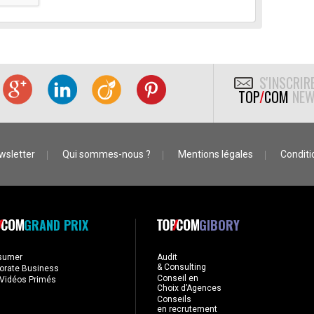
S'INSCRIR
TOP
/
COM
NEW
wsletter
Qui sommes-nous ?
Mentions légales
Conditio
GRAND PRIX
GIBORY
sumer
Audit
& Consulting
orate Business
Conseil en
Vidéos Primés
Choix d’Agences
Conseils
en recrutement