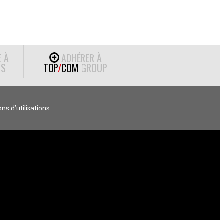
E À
ADHÉRER À
S
TOP
/
COM
GROUP
ns d’utilisations