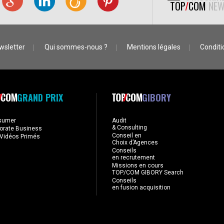
TOP
/
COM
NEW
wsletter
Qui sommes-nous ?
Mentions légales
Conditio
GRAND PRIX
GIBORY
sumer
Audit
& Consulting
orate Business
Conseil en
Vidéos Primés
Choix d’Agences
Conseils
en recrutement
Missions en cours
TOP/COM GIBORY Search
Conseils
en fusion acquisition