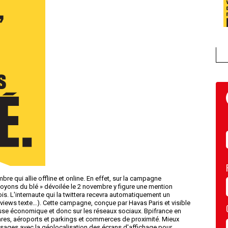
 qui allie offline et online. En effet, sur la campagne
oyons du blé » dévoilée le 2 novembre y figure une mention
is. L'internaute qui la twittera recevra automatiquement un
views texte…). Cette campagne, conçue par Havas Paris et visible
esse économique et donc sur les réseaux sociaux. Bpifrance en
gares, aéroports et parkings et commerces de proximité. Mieux
ssages avec la géolocalisation des écrans d'affichage pour