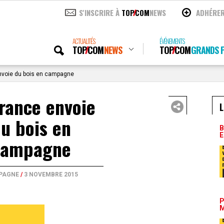
S'INSCRIRE À
TOP
COM
NEWS
ADHÉRE
ACTUALITÉS
ÉVÉNEMENTS
TOP
COM
NEWS
TOP
COM
GRANDS P
nvoie du bois en campagne
rance envoie
L
u bois en
B
E
campagne
PAGNE
/
3 NOVEMBRE 2015
P
M