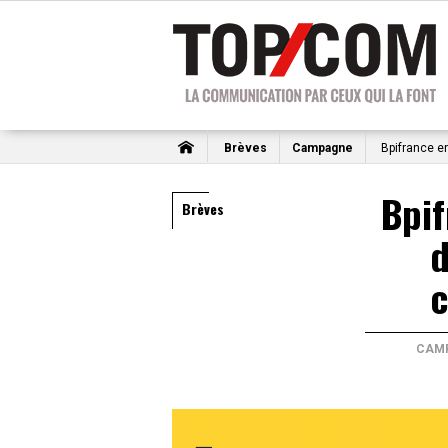
Brèves
Campagne
Bpifrance e
Bpif
Brèves
d
CAM