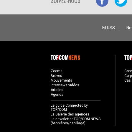
SUIVEZ-NOUS
Fil RSS
Ne
NEWS
Zooms
Con
Brèves
Corp
Mouvements
Cas 
Interviews vidéos
Articles
Agenda
Le guide Connected by
TOP/COM
La Galerie des agences
La newsletter TOP/COM NEWS
(bannières/habillage)