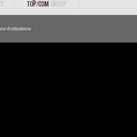
S
TOP
/
COM
GROUP
ns d’utilisations