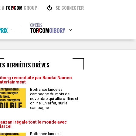
R À
TOP
COM
GROUP
SE CONNECTER
CONSEILS
RIX
TOP
COM
GIBORY
ES DERNIÈRES BRÈVES
iborg reconduite par Bandai Namco
ntertainment
Bpifrance lance sa
campagne du mois de
novembre qui allie offline et
online. En effet, sur la
campagne
...
anzani régale tout le monde avec
arcel
Bpifrance lance sa