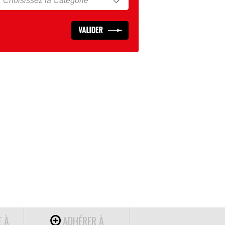
E À
ADHÉRER À