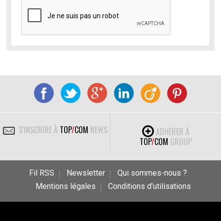
S'INSCRIRE À
TOP
/
COM
NEWS
ADHÉRER À
TOP
/
COM
GROUP
Fil RSS
Newsletter
Qui sommes-nous ?
Mentions légales
Conditions d’utilisations