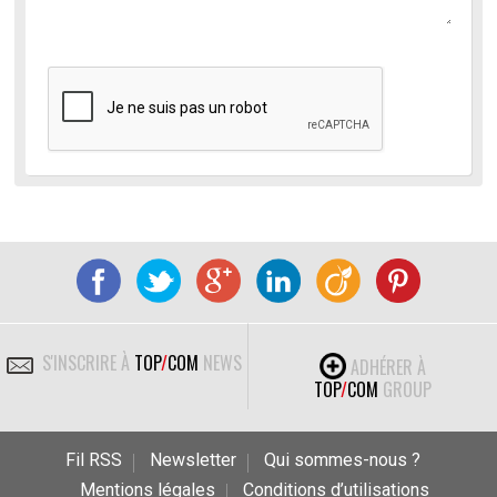
S'INSCRIRE À
TOP
/
COM
NEWS
ADHÉRER À
TOP
/
COM
GROUP
Fil RSS
Newsletter
Qui sommes-nous ?
Mentions légales
Conditions d’utilisations