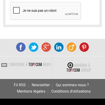
S'INSCRIRE À
TOP
/
COM
NEWS
ADHÉRER À
TOP
/
COM
GROUP
Fil RSS
Newsletter
Qui sommes-nous ?
Mentions légales
Conditions d’utilisations