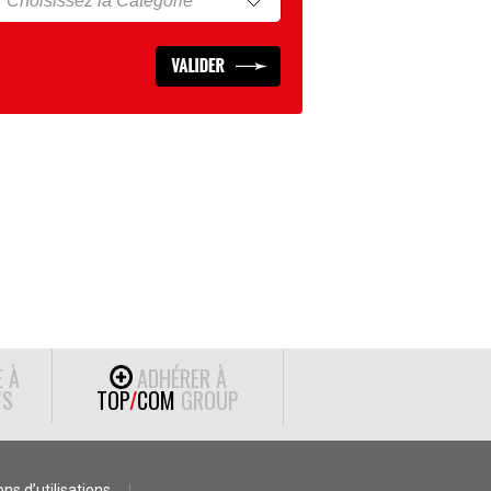
E À
ADHÉRER À
S
TOP
/
COM
GROUP
ns d’utilisations