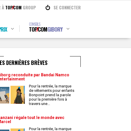
R À
TOP
COM
GROUP
SE CONNECTER
CONSEILS
RIX
TOP
COM
GIBORY
ES DERNIÈRES BRÈVES
iborg reconduite par Bandai Namco
ntertainment
Pour la rentrée, la marque
de vêtements pour enfants
Bonpoint prend la parole
pour la première fois à
travers une
...
anzani régale tout le monde avec
arcel
Pour la rentrée, la marque