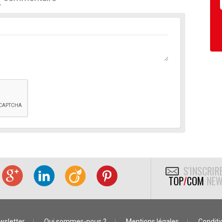
S'INSCRIR
TOP
/
COM
NEW
wsletter
Qui sommes-nous ?
Mentions légales
Conditio