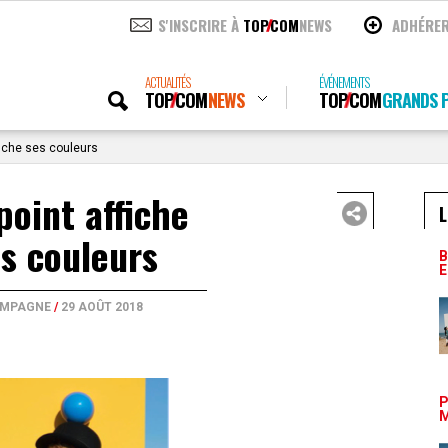
S'INSCRIRE À
TOP
COM
NEWS
ADHÉRE
ACTUALITÉS
ÉVÉNEMENTS
TOP
COM
NEWS
TOP
COM
GRANDS P
iche ses couleurs
oint affiche
L
s couleurs
B
E
MPAGNE
/
29 AOÛT 2018
P
M