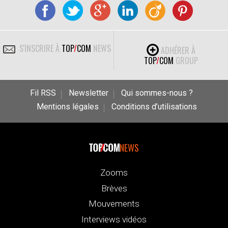
S'INSCRIRE À
TOP
/
COM
NEWS
ADHÉRER À
TOP
/
COM
GROUP
Fil RSS
Newsletter
Qui sommes-nous ?
Mentions légales
Conditions d’utilisations
NEWS
Zooms
Brèves
Mouvements
Interviews vidéos