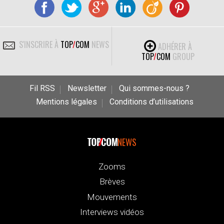
S'INSCRIRE À
TOP
/
COM
NEWS
ADHÉRER À
TOP
/
COM
GROUP
Fil RSS
Newsletter
Qui sommes-nous ?
Mentions légales
Conditions d’utilisations
NEWS
Zooms
Brèves
Mouvements
Interviews vidéos