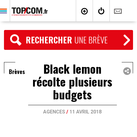
RECHERCHER
UNE BRÈVE
Black lemon
Brèves
récolte plusieurs
budgets
AGENCES
/
11 AVRIL 2018