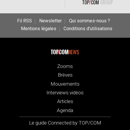
TOP
/
COM
GROUP
Fil RSS
Newsletter
Qui sommes-nous ?
Mentions légales
Conditions d’utilisations
NEWS
Zooms
Brèves
Mouvements
Interviews vidéos
Articles
Agenda
Le guide Connected by TOP/COM